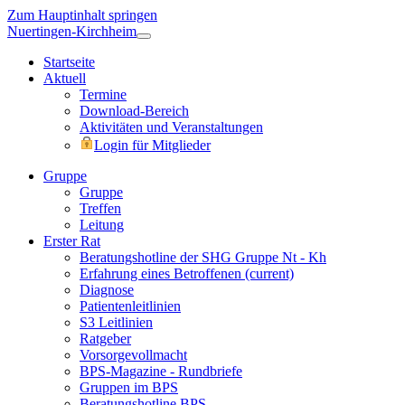
Zum Hauptinhalt springen
Nuertingen-Kirchheim
Startseite
Aktuell
Termine
Download-Bereich
Aktivitäten und Veranstaltungen
Login für Mitglieder
Gruppe
Gruppe
Treffen
Leitung
Erster Rat
Beratungshotline der SHG Gruppe Nt - Kh
Erfahrung eines Betroffenen
(current)
Diagnose
Patientenleitlinien
S3 Leitlinien
Ratgeber
Vorsorgevollmacht
BPS-Magazine - Rundbriefe
Gruppen im BPS
Beratungshotline BPS